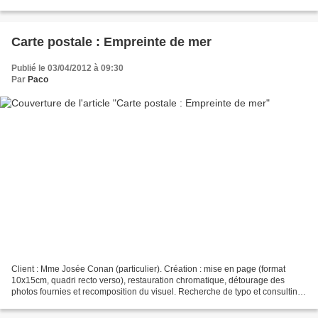
de Dunkerque.
Carte postale : Empreinte de mer
Publié le 03/04/2012 à 09:30
Par
Paco
Client : Mme Josée Conan (particulier). Création : mise en page (format
10x15cm, quadri recto verso), restauration chromatique, détourage des
photos fournies et recomposition du visuel. Recherche de typo et consulting
sur les contenus texte. Ci-dessus...