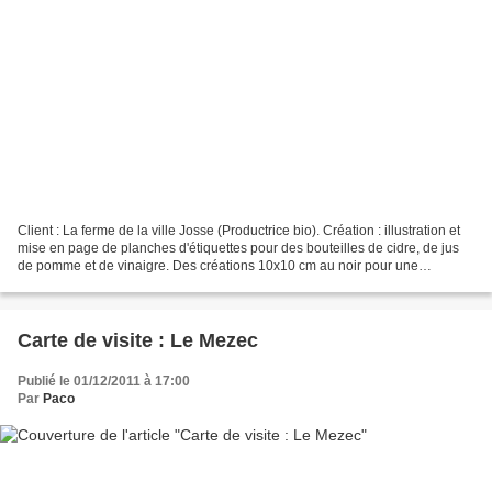
Client : La ferme de la ville Josse (Productrice bio). Création : illustration et
mise en page de planches d'étiquettes pour des bouteilles de cidre, de jus
de pomme et de vinaigre. Des créations 10x10 cm au noir pour une
impression couleur unie et monochrome....
Carte de visite : Le Mezec
Publié le 01/12/2011 à 17:00
Par
Paco