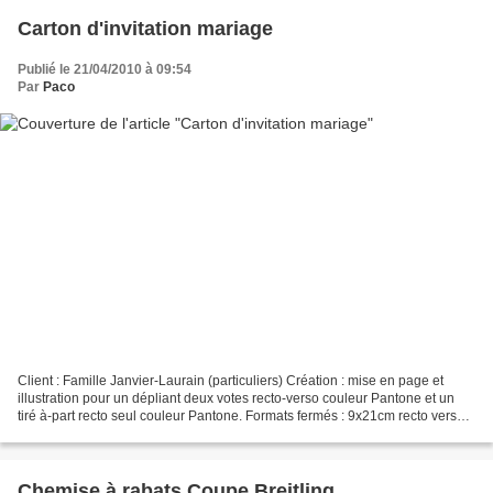
Carton d'invitation mariage
Publié le 21/04/2010 à 09:54
Par
Paco
Client : Famille Janvier-Laurain (particuliers) Création : mise en page et
illustration pour un dépliant deux votes recto-verso couleur Pantone et un
tiré à-part recto seul couleur Pantone. Formats fermés : 9x21cm recto verso
tiré à part recto seul
Chemise à rabats Coupe Breitling