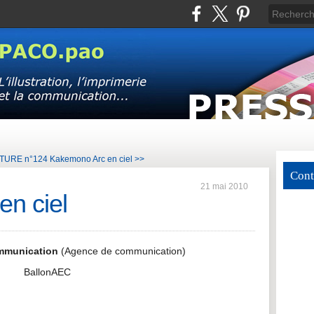
NTURE n°124
Kakemono Arc en ciel >>
Cont
21 mai 2010
en ciel
ommunication
(Agence de communication)