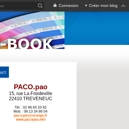
Connexion
+
Créer mon blog
act
PACO.pao
15, rue La Froideville
22410 TREVENEUC
Tél. : 02 96 65 20 92
Mob. : 06 13 34 86 04
paco.pao@orange.fr
www.pacopao.info