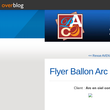
<< Revue AVE
Flyer Ballon Arc 
Client :
Arc en ciel c