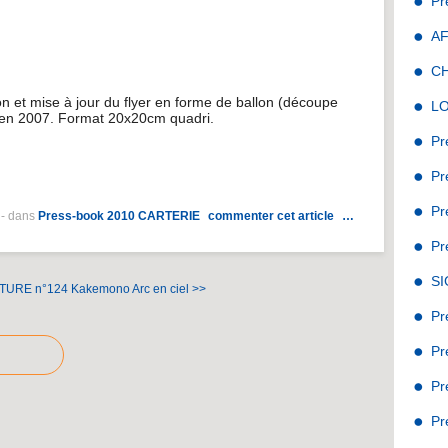
Pr
A
C
on et mise à jour du flyer en forme de ballon (découpe
L
 en 2007. Format 20x20cm quadri.
Pr
Pr
Pr
-
dans
Press-book 2010
CARTERIE
commenter cet article
…
Pr
S
NTURE n°124
Kakemono Arc en ciel >>
Pr
Pr
Pr
Pr