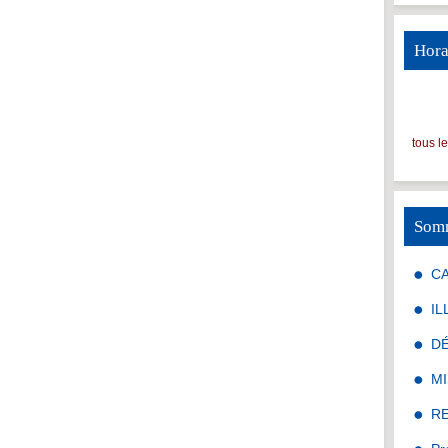
Hora
tous l
Som
C
IL
D
MI
R