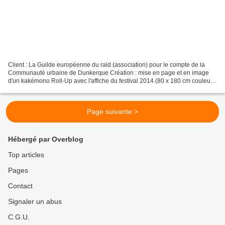
Client : La Guilde européenne du raid (association) pour le compte de la
Communauté urbaine de Dunkerque Création : mise en page et en image
d'un kakémono Roll-Up avec l'affiche du festival 2014 (80 x 180 cm couleur)
et d'une voile plume sans dates et...
Page suivante >
Hébergé par Overblog
Top articles
Pages
Contact
Signaler un abus
C.G.U.