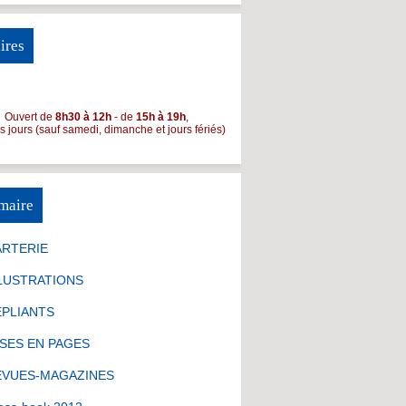
ires
Ouvert de
8h30 à 12h
- de
15h à 19h
,
es jours (sauf samedi, dimanche et jours fériés)
maire
ARTERIE
LUSTRATIONS
ÉPLIANTS
SES EN PAGES
EVUES-MAGAZINES