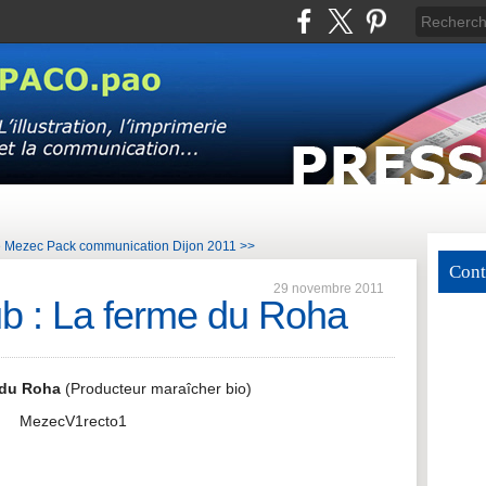
Le Mezec
Pack communication Dijon 2011 >>
Cont
29 novembre 2011
ub : La ferme du Roha
 du Roha
(Producteur maraîcher bio)