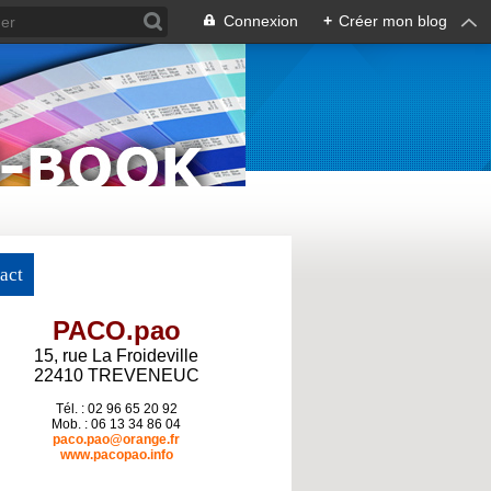
Connexion
+
Créer mon blog
act
PACO.pao
15, rue La Froideville
22410 TREVENEUC
Tél. : 02 96 65 20 92
Mob. : 06 13 34 86 04
paco.pao@orange.fr
www.pacopao.info