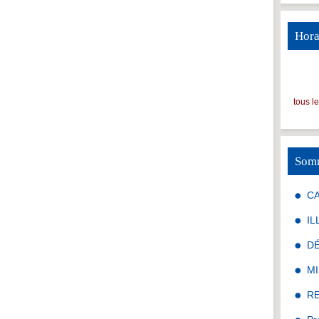
Hora
tous l
Som
C
IL
D
MI
R