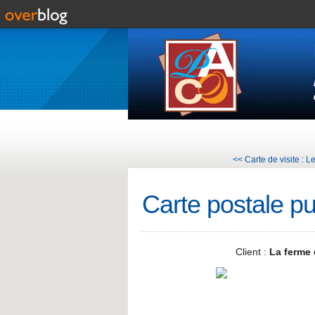
<< Carte de visite : 
Carte postale p
Client :
La ferme