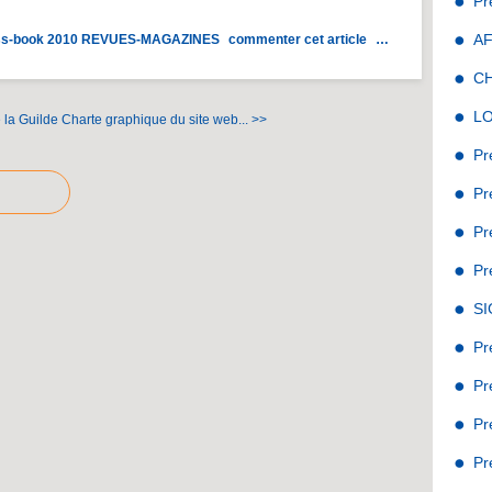
Pr
A
s-book 2010
REVUES-MAGAZINES
commenter cet article
…
C
L
 la Guilde
Charte graphique du site web... >>
Pr
Pr
Pr
Pr
S
Pr
Pr
Pr
Pr