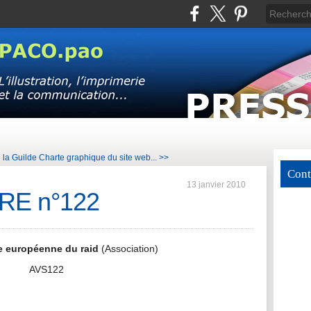
 la Guilde
Charte graphique du site web... >>
Cont
13 janvier 2010
RE n°122
e européenne du raid
(Association)