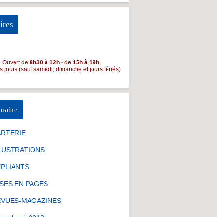
ires
Ouvert de
8h30 à 12h
- de
15h à 19h
,
es jours (sauf samedi, dimanche et jours fériés)
maire
ARTERIE
LUSTRATIONS
ÉPLIANTS
SES EN PAGES
EVUES-MAGAZINES