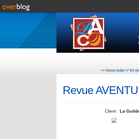
<< News-letter n°94 de
Revue AVENTU
Client :
La Guild