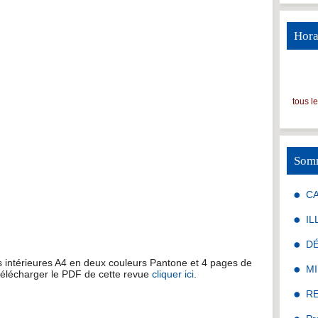
Hora
tous l
Som
C
IL
D
intérieures A4 en deux couleurs Pantone et 4 pages de
MI
télécharger le PDF de cette revue
cliquer ici
.
R