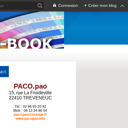
Connexion
+
Créer mon blog
act
PACO.pao
15, rue La Froideville
22410 TREVENEUC
Tél. : 02 96 65 20 92
Mob. : 06 13 34 86 04
paco.pao@orange.fr
www.pacopao.info