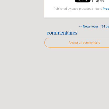
Published by paco-pressbook
-
dans
Pres
<< News-letter n°94 de
commentaires
Ajouter un commentaire