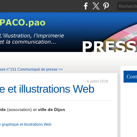
ure n°151
Communiqué de presse >>
Cont
6 juillet 2018
 et illustrations Web
lde
(association) et
ville de Dijon