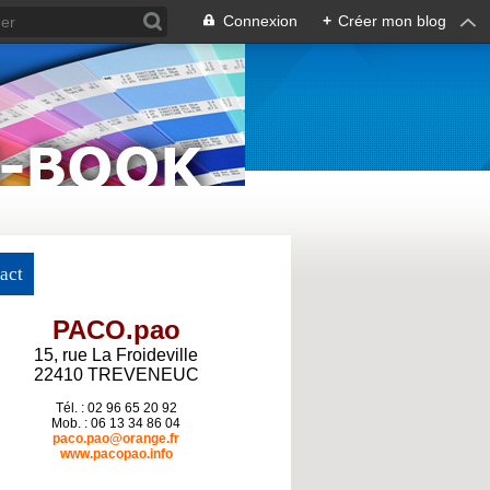
Connexion
+
Créer mon blog
act
PACO.pao
15, rue La Froideville
22410 TREVENEUC
Tél. : 02 96 65 20 92
Mob. : 06 13 34 86 04
paco.pao@orange.fr
www.pacopao.info