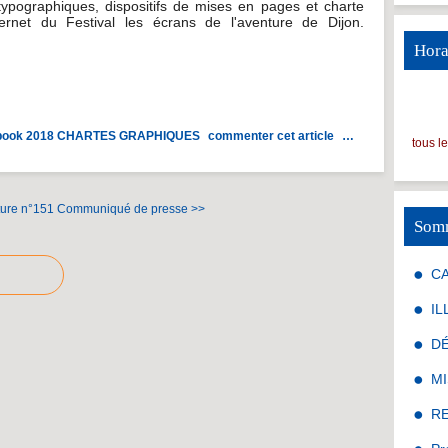
 typographiques, dispositifs de mises en pages et charte
ernet du Festival les écrans de l'aventure de Dijon.
Hora
book 2018
CHARTES GRAPHIQUES
commenter cet article
…
tous l
ure n°151
Communiqué de presse >>
Som
C
IL
D
MI
R