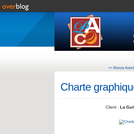
<< Revue Avent
Charte graphique
Client :
La Gui