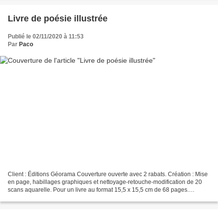
Livre de poésie illustrée
Publié le 02/11/2020 à 11:53
Par
Paco
Client : Éditions Géorama Couverture ouverte avec 2 rabats. Création : Mise
en page, habillages graphiques et nettoyage-retouche-modification de 20
scans aquarelle. Pour un livre au format 15,5 x 15,5 cm de 68 pages.
Quelques pages de ce livre (au format...