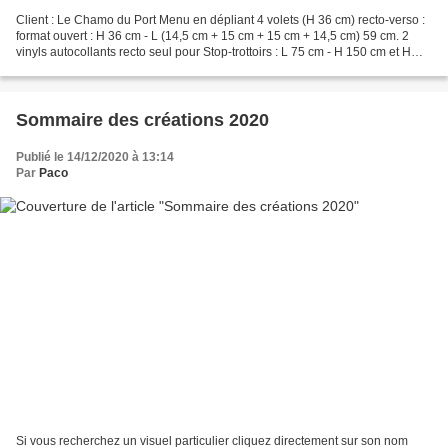
Client : Le Chamo du Port Menu en dépliant 4 volets (H 36 cm) recto-verso :
format ouvert : H 36 cm - L (14,5 cm + 15 cm + 15 cm + 14,5 cm) 59 cm. 2
vinyls autocollants recto seul pour Stop-trottoirs : L 75 cm - H 150 cm et H
135 cm Création : mise à...
Sommaire des créations 2020
Publié le 14/12/2020 à 13:14
Par
Paco
Si vous recherchez un visuel particulier cliquez directement sur son nom